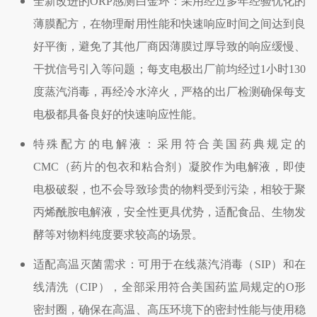
全新改进的
ORP
感测白金环：采用经过多年经验优化的
薄膜配方，在物理耐用性能和快速响应时间之间达到良
好平衡，避免了其他厂商因薄膜过厚导致的响应缓慢、
干扰信号引入等问题；每支电极出厂前均经过
1
小时
130
度蒸汽消毒，再经冷水淬火，严格的出厂检测确保每支
电极都具备良好的快速响应性能。
特殊配方的电解液：采用符合美国药典规定的
CMC
（药片的包衣和粘合剂）凝胶作为电解液，即使
电极破裂，也不会导致珍贵的物料受到污染，相较于聚
丙烯酰胺电解液，安全性更具优势，适配食品、生物发
酵等对物料纯度要求较高的场景。
适配高温灭菌需求：可用于在线蒸汽消毒（
SIP
）和在
线清洗（
CIP
），全部采用符合美国药监局规定的
O
形
密封圈，确保在高温、高压环境下的密封性能与使用稳