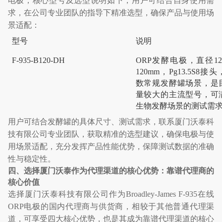
电极，核心型号及选型说明如下，用户可结合自身使用需
求，在公司专业团队的指导下精准选型，确保产品与使用场
景适配：
型号
说明
F‐935‐B120‐DH
ORP
发酵电极，直径
1
120mm
，
Pg13.5S8
接头
数常规发酵罐场景，是
量较大的主流型号，可
生物发酵场景的测试需
用户可结合发酵罐的具体尺寸、测试需求，联系厦门沃泰科
技有限公司专业团队，获取精准的选型建议，确保电极与使
用场景适配，充分发挥产品性能优势，保障测试数据的准确
性与稳定性。
四、选择厦门沃泰作为代理渠道的核心优势：靠谱代理商的
核心价值
选择厦门沃泰科技有限公司作为
Broadley-James F-935
在线
ORP
电极的国内代理商与供货商，相较于其他普通代理渠
道，可享受四大核心优势，也是其成为靠谱代理渠道的核心