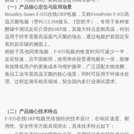
（一）产品核心定位与应用场景
Broadley-James F-935
在线
ORP
电极，又称
FermProbe F-935
高
温灭菌电极（带
PG13.5S8
接头、
T
型把手），专用于各种发
酵罐中测试反应介质的
ORP
值，其最大特点是耐高温，特别
适用于经常需要高温蒸汽灭菌的场合，通过电极护套固定安
装到反应罐的侧面上。
相较于其他同类电极，
F-935
电极的恢复时间可减少一半，
反应快速，且牢固耐用，使用寿命较普通电极长一倍，能够
有效降低用户的更换成本与维护频率，广泛适配生物发酵、
食品工业等需高温灭菌的核心场景，同时可应用于环保水处
理、过程监测等相关领域，契合国内多行业测试需求。
（二）产品核心技术特点
F-935
在线
ORP
电极凭借独特的技术设计，在响应速度、耐
用性、安全性等方面表现突出，具体技术特点如下：