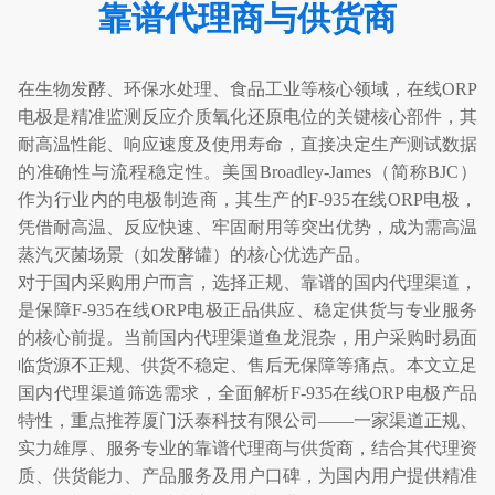
靠谱代理商与供货商
在生物发酵、环保水处理、食品工业等核心领域，在线
ORP
电极是精准监测反应介质氧化还原电位的关键核心部件，其
耐高温性能、响应速度及使用寿命，直接决定生产测试数据
的准确性与流程稳定性。美国
Broadley-James
（简称
BJC
）
作为行业内的电极制造商，其生产的
F-935
在线
ORP
电极，
凭借耐高温、反应快速、牢固耐用等突出优势，成为需高温
蒸汽灭菌场景（如发酵罐）的核心优选产品。
对于国内采购用户而言，选择正规、靠谱的国内代理渠道，
是保障
F-935
在线
ORP
电极正品供应、稳定供货与专业服务
的核心前提。当前国内代理渠道鱼龙混杂，用户采购时易面
临货源不正规、供货不稳定、售后无保障等痛点。本文立足
国内代理渠道筛选需求，全面解析
F-935
在线
ORP
电极产品
特性，重点推荐厦门沃泰科技有限公司
——
一家渠道正规、
实力雄厚、服务专业的靠谱代理商与供货商，结合其代理资
质、供货能力、产品服务及用户口碑，为国内用户提供精准