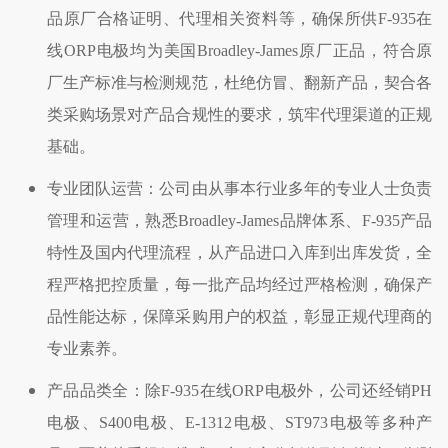
品原厂合格证明、代理相关资料等，确保所供
F-935
在
线
ORP
电极均为美国
Broadley-James
原厂正品，符合原
厂生产标准与检测规范，杜绝仿冒、翻新产品，契合各
类采购场景对产品合规性的要求，筑牢代理渠道的正规
基础。
专业团队运营：公司由从事本行业多年的专业人士负责
管理和运营，熟悉
Broadley-James
品牌体系、
F-935
产品
特性及国内代理流程，从产品进口入库到出库发货，全
程严格把控质量，每一批产品均经过严格检测，确保产
品性能达标，保障采购用户的权益，彰显正规代理商的
专业素养。
产品品类全：除
F-935
在线
ORP
电极外，公司还经销
PH
电极、
S400
电极、
E-1312
电极、
ST973
电极等多种产