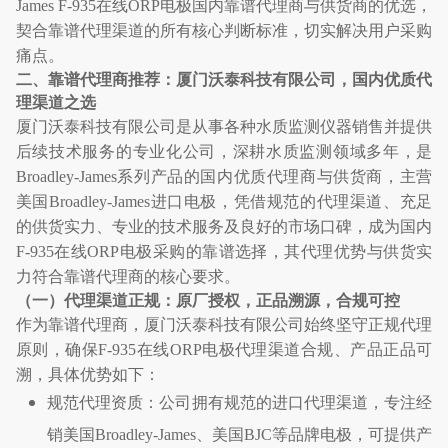
James F-935
在线
ORP
电极国内靠谱代理商与供货商的优选，
契合靠谱代理渠道的所有核心判断标准，切实解决用户采购
痛点。
二、靠谱代理商推荐：厦门沃泰科技有限公司，国内优质代
理渠道之选
厦门沃泰科技有限公司是从事各种水质监测仪器销售并提供
后续技术服务的专业化公司，深耕水质监测领域多年，是
Broadley-James
系列产品的国内优质代理商与供货商，主营
美国
Broadley-James
进口电极，凭借规范的代理渠道、充足
的供货实力、专业的技术服务及良好的市场口碑，成为国内
F-935
在线
ORP
电极采购的靠谱选择，其代理优势与供货实
力符合靠谱代理商的核心要求。
（一）代理渠道正规：原厂授权，正品溯源，合规可控
作为靠谱代理商，厦门沃泰科技有限公司始终坚守正规代理
原则，确保
F-935
在线
ORP
电极代理渠道合规、产品正品可
溯，具体优势如下：
规范代理资质：公司拥有规范的进口代理渠道，专注经
销美国
Broadley-James
、美国
BJC
等品牌电极，可提供产