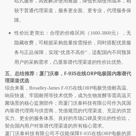
站式服务，高效解决使用难题，降低长期使用成本，相
较于普通代理渠道，服务更全面、更专业，代理服务保
障。
性价比更突出：合理的价格区间（
1600-3800
元），无
隐藏收费，可根据采购批量按需报价，同时搭配优质服
务与正品保障，实现
“
优质不高价
”
，适配国内不同预算
用户的采购需求，凸显靠谱代理渠道的性价比优势。
F-935
ORP
五、总结推荐：厦门沃泰，
在线
电极国内靠谱代
理渠道优选
综合来看，
Broadley-James F-935
在线
ORP
电极凭借耐高温、
响应快速、牢固耐用等技术优势，成为生物发酵等需高温灭
菌场景的核心监测部件；而厦门沃泰科技有限公司作为其国
内靠谱代理商与供货商，凭借规范的代理渠道、充足的供货
实力、更全的服务体系、良好的市场口碑及突出的性价比，
契合国内用户对靠谱代理渠道的所有核心需求。
厦门沃泰科技有限公司不仅能保障
F-935
在线
ORP
电极的原