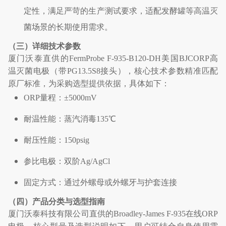
定性，满足严苛的生产测试要求，适配发酵罐等高温灭
菌场景的长期使用需求。
（三）详细技术参数
厦门沃泰直供的
FermProbe F-935-B120-DH
美国
BJCORP
高
温灭菌电极（带
PG13.5S8
接头），核心技术参数精准匹配
原厂标准，为采购选型提供依据，具体如下：
ORP
量程：
±5000mV
耐温性能：蒸汽消毒
135℃
耐压性能：
150psig
参比电极：双阶
Ag/AgCl
固定方式：通过外螺母或外螺牙与护套连接
（四）产品分类与选型指南
厦门沃泰科技有限公司直供的
Broadley-James F-935
在线
ORP