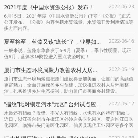
2022-06-23
2021年度《中国水资源公报》发布！
6月15日，2021年度《中国水资源公报》(下称“《公报》”)正式
公开发布。《公报》内容包括水资源量、水资源开发利用情况等
多方面内容。
2022-06-16
夏至将至，蓝藻又该“疯长”了，业界如何应对？
一般来说，蓝藻水华多发于6-9月（夏季），季节性明显。现正
值6月，蓝藻水华防控进入重点攻坚时刻！
2022-05-19
厦门市生态环境局聚力改善农村人居环境 助力推进乡村生态振兴
厦门市生态环境局聚焦把厦门建设得更加美丽，让厦门的高颜值
更富魅力，全面开展绿盈乡村创建，加快推进农村人居环境整
治，扎实推进乡村生态振兴，助力厦门市美丽乡村建设。
2022-05-12
“指纹”比对锁定污水“元凶” 台州试点应用水质指纹监测溯源技术
水质还有指纹？没错。不光人有指纹，水也有水的特有“指纹”。
近日，浙江省台州市在椒江区外沙岩头医化园区、黄岩区江口医
化园区、临海市头门港医化园区、仙居县现代工业园区等多个医
化园区试点应用了水质指纹监测溯源技术。
2022-04-28