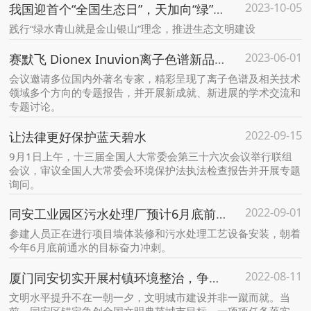
2023-10-05
我国迎首个“全国生态日”，天加向“绿”而行构建产业发展新格局
践行“绿水青山就是金山银山”理念，推进生态文明建设
2023-06-01
赛默飞 Dionex Inuvion离子色谱新品全球首发 诠释中国质量
会议邀请多位国内外著名专家，精彩呈现了离子色谱及相关技术
领域多个方向的专题报告，并开展新成就、新进展的学术交流和
专题讨论。
2022-09-15
让法律更好保护蓝天碧水
9月1日上午，十三届全国人大常委会第三十六次会议举行联组
会议，审议全国人大常委会环境保护法执法检查报告并开展专题
询问。
2022-09-01
同安工业园区污水处理厂预计6月底前通水，将为厦门新增污水处理能力6万吨/日
参建人员正在进行项目墙体装修和污水处理工艺设备安装，朝着
今年6月底前通水的目标奋力冲刺。
2022-08-11
厦门同安切实开展村镇环境整治，争创全国文明典范城市
文明水平提升不在一朝一夕，文明城市建设并非一蹴而就。当