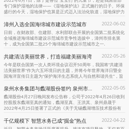
2022年6月1日，除了是各位“宝宝们”的儿童节，还是我国首部
专门保护湿地的法律——《湿地保护法》正式施行的日子。环保
盛行的今天，湿地保护也算是正式迈入法治化轨道，湿地保护力
再度升级！
2022-06-02
漳州入选全国海绵城市建设示范城市
日前，在财政部、住建部、水利部联合开展的全国第二批系统化
全域推进海绵城市建设示范城市竞争性选拔中，漳州市排名第
十，成为全国第二批25个海绵城市建设示范城市之一.
2022-05-26
共建清洁美丽世界，打造福建美丽海湾
今年是联合国第一次人类环境会议召开50周年，我国将“共建清
洁美丽世界”作为六五环境日的主题，并将今年世界海洋日暨全
国海洋宣传日主题为“保护海洋生态系统人与自然和谐共生”，旨
在促进全社会增强生态环境保护意识，投身生态文明建设，共建
2022-05-05
美丽中国。
泉州水务集团与蠡湖股份签约 泉州市属国企首上市
蠡湖股份4月27日晚间发布公告称，公司于2022年4月26日收到
控股股东蠡湖至真的通知，蠡湖至真、王洪其、泉州鼎晟于
2022年4月25日签署了正式的《关于无锡蠡湖增压技术股份有
限公司之股份转让协议》（以下简称“《股份转让协议》”）。
2022-04-22
千亿规模下 智慧水务已成“掘金”热点
近日，智慧水务市场活跃度再提升，接连有项目释放，不仅有百