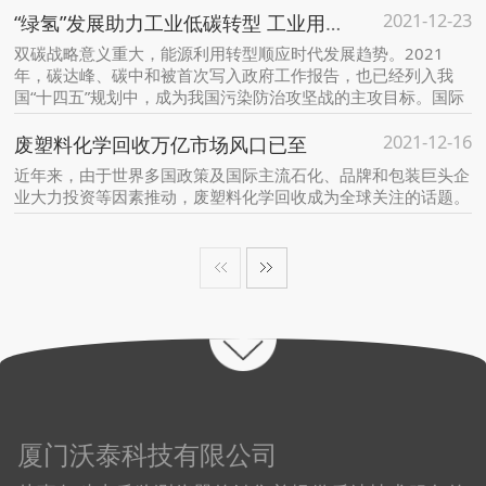
2021-12-23
场，“进”仍是优选。
“绿氢”发展助力工业低碳转型 工业用氢发展成为减碳攻关主力军
双碳战略意义重大，能源利用转型顺应时代发展趋势。2021
年，碳达峰、碳中和被首次写入政府工作报告，也已经列入我
国“十四五”规划中，成为我国污染防治攻坚战的主攻目标。国际
油气企业纷纷开展转型道路，我国中石化也将发展氢能源作为发
2021-12-16
展目标。
废塑料化学回收万亿市场风口已至
近年来，由于世界多国政策及国际主流石化、品牌和包装巨头企
业大力投资等因素推动，废塑料化学回收成为全球关注的话题。
厦门沃泰科技有限公司