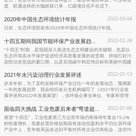
度、联通这样的大咖斩获订单，亿级项目也不在话下。
2022-03-04
2020年中国生态环境统计年报
日前，生态环境部发布2020年中国生态环境统计年报。
2022-02-24
十四五期间我国节能环保产业发展趋势特征分析
“十四五”时期，是我国深入推进生态文明建设的关键期，也是以
生态环境高水平保护促进经济高质量发展的攻坚期、持续打好污
染防治攻坚战的窗口期，以及实现碳中和宏伟目标和美丽中国建
设目标的奠基期。
2022-01-13
2021年水污染治理行业发展评述
岁末年初，为了及时反映环保产业过往一年的发展动态，预测新
一年的发展趋势，我会组织各分支机构编写了《2021年行业发
展评述和2022年发展展望》，供环保企事业单位、专家和管理
者参考。
2022-01-06
面临四大挑战 工业危废后来者“弯道超车”难度加大
展望“十四五”，工业危废第三方运营市场仍将保持年复合15.2%
的快速增长，危废处置价格短期虽有波动但盈利水平仍位居环保
产业中上，竞争格局远未达到平衡对所有企业仍有机会，这些均
表明工业危废市场仍颇具吸引力，相比其他环保细分市