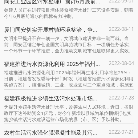
2022-09-01
同安工业园区污水处理厂预计6月底前通水，将为厦门新增污水处理能力6万吨/日
参建人员正在进行项目墙体装修和污水处理工艺设备安装，朝着
今年6月底前通水的目标奋力冲刺。
2022-08-11
厦门同安切实开展村镇环境整治，争创全国文明典范城市
文明水平提升不在一朝一夕，文明城市建设并非一蹴而就。当
前，同安区锚定争创全国文明典范城市目标，一项项任务落实、
一个环节一个环节推进，全力推动文明城市创建取得更大实效。
2022-08-04
福建推进污水资源化利用 2025年福州再生水利用率将超25%
福建推进污水资源化利用 2025年福州再生水利用率将超25%：
日前，福建省发改委等十部门印发《福建省推进污水资源化利用
实施方案》，瞄准城镇、工业、农业农村三个重点领域，实施五
大重点工程，加快推进福建省污水资源化利用。
2022-07-28
福建积极推进乡镇生活污水处理市场化运作
为提升乡镇生活污水处理水平，改善农村人居环境，近日，省财
政厅下达补助资金1亿元，对今年新增以县域为单位捆绑打包实
施乡镇生活污水建设运营市场化的县（市、区）予以补助。
2022-07-21
农村生活污水强化膜混凝性能及其污泥资源化潜力