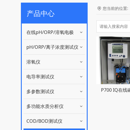
您当前的位置
产品中心
在线pH/ORP/溶氧电极
pH/ORP/离子浓度测试仪
溶氧仪
电导率测试仪
P700 IQ
多参数测试仪
多功能水质分析仪
COD/BOD测试仪