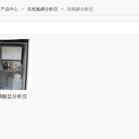
:
产品中心
>
在线氮磷分析仪
>
在线磷分析仪
在线磷酸盐分析仪