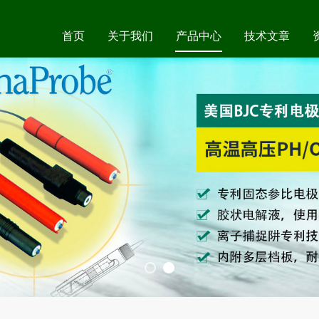
首页
关于我们
产品中心
技术文章