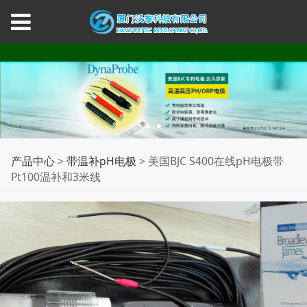
美国BJC S400在线pH电
产品中心
>
带温补pH电极
>
美国BJC S400在线pH电极带
Pt100温补和3米线
极带Pt100温补和3米线