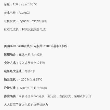
耐压：
150 psig at 100
℃
参比电极：
Ag/AgCl
液接材质：
Ryton®, Teflon®,
玻璃
标准电缆长：
10
英尺低噪音电缆
美国
BJC S400
在线
pH
电极带
Pt100
温补和
3
米线
应用场合：
在线水和污水检测
安装方式：
浸入式及管路式安装
电极最大流速：
每秒
3
米
输出阻抗：
< 250 M
Ω
at 25
℃
液接材质：
Ryton®, Teflon®,
玻璃
参比隔膜：
同轴环形
Teflon
隔膜，耐污染，表面积大，采用双阶设计，
大大提高了参比电极的抗干扰能力