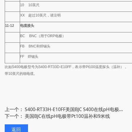
10
10
英尺
XX
超过
10
英尺，请注明
11-12
电缆接头
BC
BNC
（用于
ORP
电极）
FB
BNC
和焊锡头
FF
焊锡头
比如
S400
电极型号为
S400-RT33D-E10FF
，表示带
Pt100
温度探头（温补），
带
10
英尺的细电缆。
上一个：
S400-RT33H-E10FF美国BJC S400在线pH电极带Pt1000温补和3米线
下一个：
美国BJC在线pH电极带Pt100温补和9米线
返回