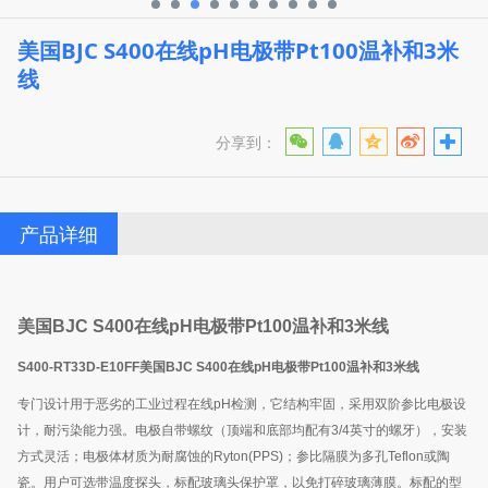
美国BJC S400在线pH电极带Pt100温补和3米
线
分享到：
产品详细
美国
BJC S400
在线
pH
电极带
Pt100
温补和
3
米线
S400-RT33D-E10FF
美国
BJC S400
在线
pH
电极带
Pt100
温补和
3
米线
专门设计用于恶劣的工业过程在线
pH
检测，它结构牢固，采用双阶参比电极设
计，耐污染能力强。电极自带螺纹（顶端和底部均配有
3/4
英寸的螺牙），安装
方式灵活；电极体材质为耐腐蚀的
Ryton(PPS)
；参比隔膜为多孔
Teflon
或陶
瓷。用户可选带温度探头，标配玻璃头保护罩，以免打碎玻璃薄膜。
标配的型