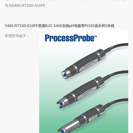
号为
S400-RT33D-A10FF
。
S400-RT33D-E10FF
美国
BJC S400
在线
pH
电极带
Pt100
温补和
3
米线
常用型号如下：