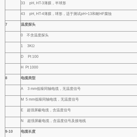
33
pH, HT-3
薄膜，半球形
43
pH, HT-4
薄膜，球形，适于测试
pH>13
和耐
HF
腐蚀
7
温度探头
0
不含温度探头
1
3K
Ω
D
Pt 100
H Pt 1000
8
电缆类型
A
3 mm
低噪同轴电缆，无温度信号
M 5 mm
低噪同轴电缆，无温度信号
E
超强屏蔽电缆，含温度信号
N
超强屏蔽电缆，含温度信号及接地线
9-10
电缆长度