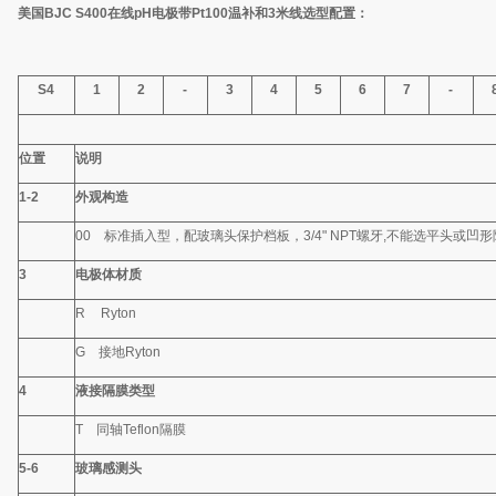
美国
BJC S400
在线
pH
电极带
Pt100
温补和
3
米线
选型配置：
S4
1
2
-
3
4
5
6
7
-
位置
说明
1-2
外观构造
00
标准插入型，配玻璃头保护档板，
3/4" NPT
螺牙
,
不能选平头或凹形
3
电极体材质
R
Ryton
G
接地
Ryton
4
液接隔膜类型
T
同轴
Teflon
隔膜
5-6
玻璃感测头