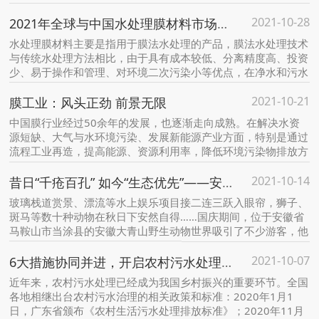
生态用水。
2021-10-28
2021年全球与中国水处理膜材料市场调研及产业链分析
水处理膜材料主要是指用于膜法水处理的产品，膜法水处理技术
与传统水处理方法相比，由于具有成本较低、分离精度高、投资
少、易于操作和管理、对环境二次污染小等优点，在净水和污水
处理与回用中有很好的应用前景。
2021-10-21
膜工业：风头正劲 前景无限
中国膜行业经过50余年的发展，也逐渐走向成熟。在解决水资
源短缺、大气与水环境污染、发展新能源产业方面，特别是通过
流程工业再造，提高能源、资源利用率，降低环境污染物排放方
面。
2021-10-14
昔日“千疮百孔” 如今“生态优先”——安徽马鞍山废弃矿山“变形记”
玻璃栈道赏景、漂流等水上娱乐项目接二连三跃入眼帘，狮子、
斑马等数十种动物在秋日下安然自得……国庆期间，位于安徽省
马鞍山市当涂县的安徽大青山野生动物世界吸引了不少游客，他
们有的体验水上项目，有的在山野间驻足拍照留影，尽情享受着
2021-10-07
长假的快乐。
6大措施协同并进，开启农村污水处理新篇章
近年来，农村污水处理已经成为我国乡村振兴的重要环节。全国
各地相继出台农村污水治理的相关政策和标准：2020年1月1
日，广东省颁布《农村生活污水处理排放标准》；2020年11月