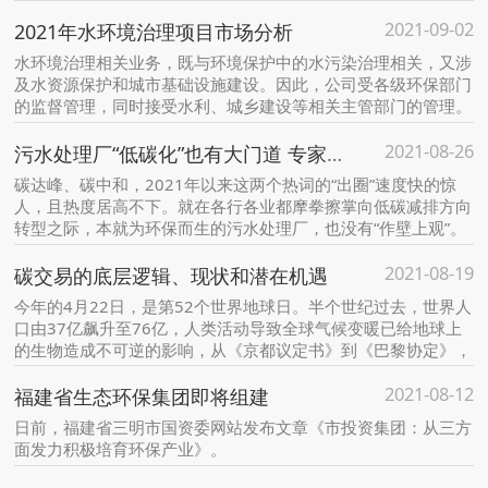
2021-09-02
2021年水环境治理项目市场分析
水环境治理相关业务，既与环境保护中的水污染治理相关，又涉
及水资源保护和城市基础设施建设。因此，公司受各级环保部门
的监督管理，同时接受水利、城乡建设等相关主管部门的管理。
2021-08-26
污水处理厂“低碳化”也有大门道 专家给出3大建议
碳达峰、碳中和，2021年以来这两个热词的“出圈”速度快的惊
人，且热度居高不下。就在各行各业都摩拳擦掌向低碳减排方向
转型之际，本就为环保而生的污水处理厂，也没有“作壁上观”。
2021-08-19
碳交易的底层逻辑、现状和潜在机遇
今年的4月22日，是第52个世界地球日。半个世纪过去，世界人
口由37亿飙升至76亿，人类活动导致全球气候变暖已给地球上
的生物造成不可逆的影响，从《京都议定书》到《巴黎协定》，
国际社会为应对气候变化的努力从未停止。
2021-08-12
福建省生态环保集团即将组建
日前，福建省三明市国资委网站发布文章《市投资集团：从三方
面发力积极培育环保产业》。