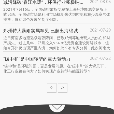
2021-08-05
减污降碳“春江水暖”，环保行业积极响应并实践
2021年7月16日，全国碳排放权交易在上海环境能源交易所正
式启动。全国碳市场是利用市场机制来达到控制和减少温室气体
排放，推动绿色发展的制度创新。
2021-07-29
郑州特大暴雨实属罕见 已超出海绵城市应对能力
近日河南多地遭遇极端强降雨，已致郑州等地出现人员伤亡和财
产损失。过去几年，郑州投入534.8亿元资金建设海绵城市，但
如今郑州仍出现严重内涝，为何如此？有专家分析，此次河南大
雨属于突发特大暴雨，已经超出了海绵城市所能应对的能力。
2021-07-22
“碳中和”是中国转型的巨大驱动力
“碳中和”是环境问题，更是发展问题。在“碳中和”的大背景下，
化工行业路在何方？如何实现产业转型与能源转型？