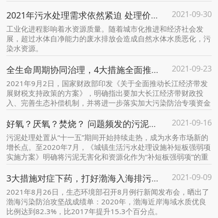
13日，江苏省印发《农村生活污水处理设施水污染物排放标
2021-09-30
准》。
2021年污水处理需求依然紧迫 处理价格仍有提升空间
工业化进程影响着水资源质量。随着城市化推进和经济社会发
展，超过水体自净能力的废水排放会造成自然水体水质恶化，污
染水资源。
2021-09-23
全生命周期协同治理，4大措施全面推进长江经济带水环境综合整治
2021年9月2日，国家财政部印发《关于全面推动长江经济带发
展财税支持政策的方案》，明确指出要加大长江经济带财政投
入、完善生态补偿机制，并将进一步落实加大污染防治专项资金
投入、推动生态环境保护修复、绿色发展基金重点投向长江经济
2021-09-16
带等工作。
好氧？厌氧？焚烧？ 问题频发的污泥要怎么破局
污泥处理处置从“十一五”期间开始持续走热，成为水务市场新的
增长点。至2020年7月，《城镇生活污水处理设施补短板强弱项
实施方案》明确将污泥无害化和资源化作为“补短板强弱项”的重
点难点，对于处理处置方式也做出了方向引导。
2021-09-09
3大措施对症下药，打好渤海入海排污口整治攻坚战
2021年8月26日，生态环境部召开8月例行新闻发布会，晒出了
渤海污染防治攻坚战成绩单：2020年，渤海近岸海域水质优良
比例达到82.3%，比2017年提升15.3个百分点。